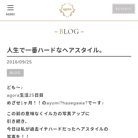
RESERVE
MENU
BLOG
人生で一番ハードなヘアスタイル。
2016/09/25
BLOG
ども～♪
agora生活25日目
めざせ1ヶ月！！のayumi?hasegawa?でーす♪
この前の意味なくイルカの写真アップに
引き続き、
今日は私が過去イチハードだったヘアスタイルの
写真を！！