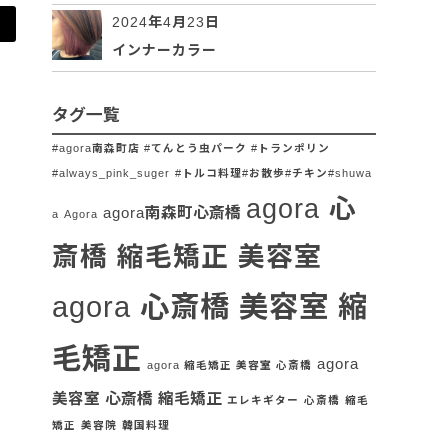
2024年4月23日
インナーカラー
タグ一覧
#agora南森町店 #てんとう虫パーク #トランポリン
#always_pink_suger
#トルコ料理#お散歩#チキン#shuwa
agora 心
agora南森町心斎橋
a
Agora
斎橋 縮毛矯正 美容室
agora 心斎橋 美容室 縮
毛矯正
agora
agora 縮毛矯正 美容室 心斎橋
美容室 心斎橋 縮毛矯正
エレキギター
心斎橋
縮毛
矯正
美容院
韓国料理