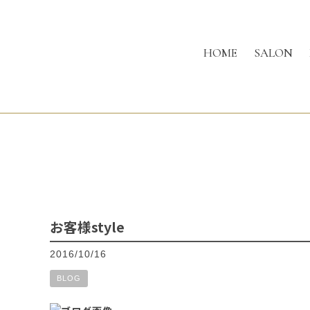
HOME
SALON
お客様style
2016/10/16
BLOG