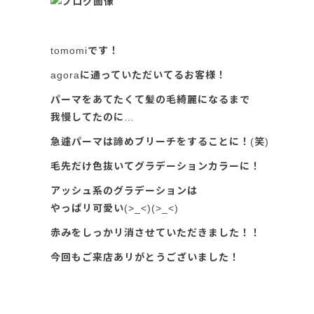
tomomiです！
agoraに通っていただいてるお客様！
パーマをあてたくて髪の毛綺麗になるまで
我慢してたのに…
急遽パーマは諦めブリーチをすることに！(笑)
毛先だけ色抜いてグラデーションカラーに！
アッシュ系のグラデーションは
やっぱリ可愛い(>_<)(>_<)
赤みをしっかリ消させていただきました！！
今回もご来店あリがとうございました！