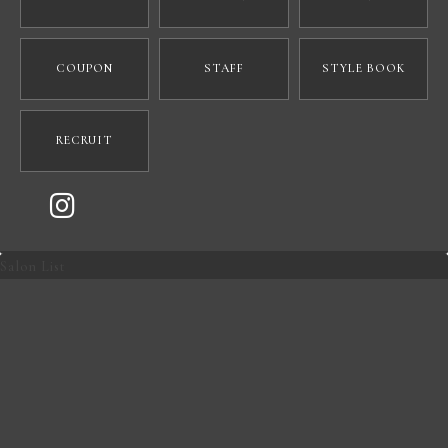
COUPON
STAFF
STYLE BOOK
RECRUIT
Salon List