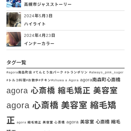
高槻市ジャスストーリー
2024年5月3日
ハイライト
2024年4月23日
インナーカラー
タグ一覧
#agora南森町店 #てんとう虫パーク #トランポリン
#always_pink_suger
agora南森町心斎橋
#トルコ料理#お散歩#チキン#shuwa a
Agora
agora 心斎橋 縮毛矯正 美容室
agora 心斎橋 美容室 縮毛矯
正
agora 美容室 心斎橋 縮毛
agora 縮毛矯正 美容室 心斎橋