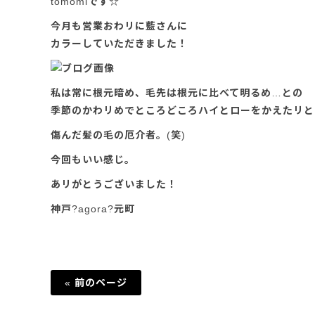
tomomiです☆
今月も営業おわリに藍さんに
カラーしていただきました！
私は常に根元暗め、毛先は根元に比べて明るめ…との
季節のかわリめでところどころハイとローをかえたリと
傷んだ髪の毛の厄介者。(笑)
今回もいい感じ。
あリがとうございました！
神戸?agora?元町
« 前のページ