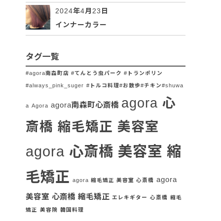
2024年4月23日
インナーカラー
タグ一覧
#agora南森町店 #てんとう虫パーク #トランポリン
#always_pink_suger
#トルコ料理#お散歩#チキン#shuwa
agora 心
agora南森町心斎橋
a
Agora
斎橋 縮毛矯正 美容室
agora 心斎橋 美容室 縮
毛矯正
agora
agora 縮毛矯正 美容室 心斎橋
美容室 心斎橋 縮毛矯正
エレキギター
心斎橋
縮毛
矯正
美容院
韓国料理