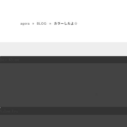
agora
»
BLOG
»
カラーしたよ☆
Site Menu
店舗を探して予約する
HOME
SALON
ME
Salon List