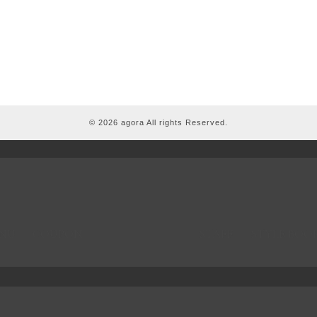
© 2026 agora All rights Reserved.
NU
COUPON
STAFF
STYLE BOO