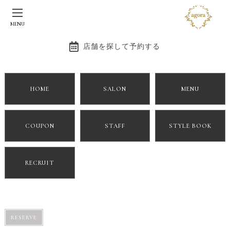
BLOG
MENU
不気味
店舗を探して予約する
2018/07/24
BLOG
HOME
SALON
MENU
こんにちは！
MARIKOです(*^ω^*)
COUPON
STAFF
STYLE BOOK
仕事帰り、あまりにも変な空の色だったので
思わず写メ撮りました。
RECRUIT
加工無しでこのピンク！
不気味なような
RESERVE
ロマンチックなような