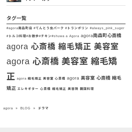
タグ一覧
#agora南森町店 #てんとう虫パーク #トランポリン
#always_pink_suger
agora南森町心斎橋
#トルコ料理#お散歩#チキン#shuwa a
Agora
agora 心斎橋 縮毛矯正 美容室
agora 心斎橋 美容室 縮毛矯
正
agora 美容室 心斎橋 縮毛
agora 縮毛矯正 美容室 心斎橋
矯正
エレキギター
心斎橋
縮毛矯正
美容院
韓国料理
agora
»
BLOG
»
ドラマ