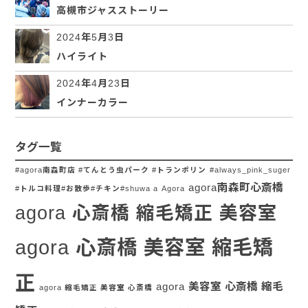
高槻市ジャスストーリー
2024年5月3日
ハイライト
2024年4月23日
インナーカラー
タグ一覧
#agora南森町店 #てんとう虫パーク #トランポリン
#always_pink_suger
agora南森町心斎橋
#トルコ料理#お散歩#チキン#shuwa a
Agora
agora 心斎橋 縮毛矯正 美容室
agora 心斎橋 美容室 縮毛矯
正
agora 美容室 心斎橋 縮毛
agora 縮毛矯正 美容室 心斎橋