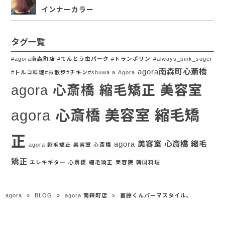
インナーカラー
タグ一覧
#agora南森町店 #てんとう虫パーク #トランポリン
#always_pink_suger
agora南森町心斎橋
#トルコ料理#お散歩#チキン#shuwa a
Agora
agora 心斎橋 縮毛矯正 美容室
agora 心斎橋 美容室 縮毛矯
正
agora 美容室 心斎橋 縮毛
agora 縮毛矯正 美容室 心斎橋
矯正
エレキギター
心斎橋
縮毛矯正
美容院
韓国料理
agora
»
BLOG
»
agora 南森町店
»
首藤くんパーマスタイル。