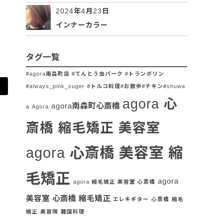
2024年4月23日
インナーカラー
タグ一覧
#agora南森町店 #てんとう虫パーク #トランポリン
#always_pink_suger
#トルコ料理#お散歩#チキン#shuwa
agora 心
agora南森町心斎橋
a
Agora
斎橋 縮毛矯正 美容室
agora 心斎橋 美容室 縮
毛矯正
agora
agora 縮毛矯正 美容室 心斎橋
美容室 心斎橋 縮毛矯正
エレキギター
心斎橋
縮毛
矯正
美容院
韓国料理