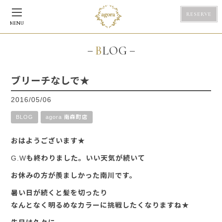
RESERVE
MENU
BLOG
ブリーチなしで★
2016/05/06
BLOG
agora 南森町店
おはようございます★
G.Wも終わりました。いい天気が続いて
お休みの方が羨ましかった南川です。
暑い日が続くと髪を切ったり
なんとなく明るめなカラーに挑戦したくなりますね★