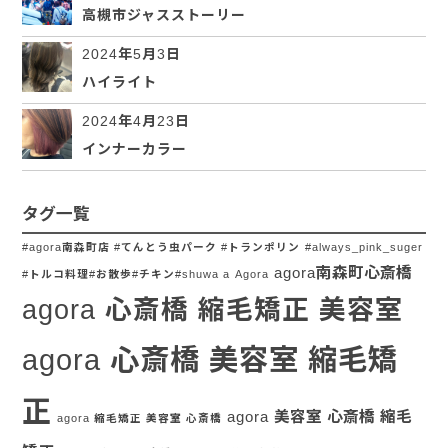
高槻市ジャスストーリー
2024年5月3日
ハイライト
2024年4月23日
インナーカラー
タグ一覧
#agora南森町店 #てんとう虫パーク #トランポリン
#always_pink_suger
agora南森町心斎橋
#トルコ料理#お散歩#チキン#shuwa a
Agora
agora 心斎橋 縮毛矯正 美容室
agora 心斎橋 美容室 縮毛矯
正
agora 美容室 心斎橋 縮毛
agora 縮毛矯正 美容室 心斎橋