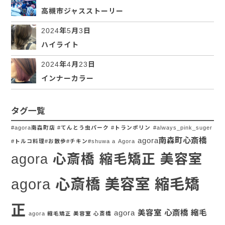
高槻市ジャスストーリー
2024年5月3日
ハイライト
2024年4月23日
インナーカラー
タグ一覧
#agora南森町店 #てんとう虫パーク #トランポリン
#always_pink_suger
agora南森町心斎橋
#トルコ料理#お散歩#チキン#shuwa a
Agora
agora 心斎橋 縮毛矯正 美容室
agora 心斎橋 美容室 縮毛矯
正
agora 美容室 心斎橋 縮毛
agora 縮毛矯正 美容室 心斎橋