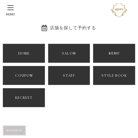
BLOG
MENU
関ジャニ∞ライブ参戦！
店舗を探して予約する
2017/07/21
BLOG
HOME
SALON
MENU
関ジャニ’s エイターテイメント ジャム
大阪京セラドーム初日参戦してきましたよー！
COUPON
STAFF
STYLE BOOK
RECRUIT
RESERVE