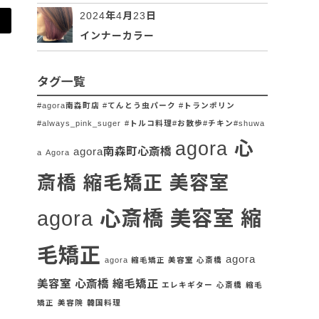
2024年4月23日
インナーカラー
タグ一覧
#agora南森町店 #てんとう虫パーク #トランポリン
#always_pink_suger
#トルコ料理#お散歩#チキン#shuwa
agora 心
agora南森町心斎橋
a
Agora
斎橋 縮毛矯正 美容室
agora 心斎橋 美容室 縮
毛矯正
agora
agora 縮毛矯正 美容室 心斎橋
美容室 心斎橋 縮毛矯正
エレキギター
心斎橋
縮毛
矯正
美容院
韓国料理