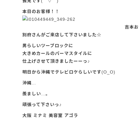
長見です(￣▽￣)
本日のお客様！！
吉本お
別府さんがご来店して下さいました☆
男らしいツーブロックに
大きめカールのパーマスタイルに
仕上げさせて頂きましたーーっ♪
明日から沖縄でテレビロケらしいです(O_O)
沖縄…
羨ましい…。
頑張って下さいっ♪
大阪 ミナミ 美容室 アゴラ