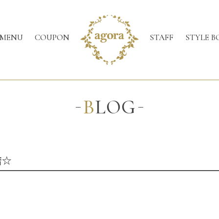
MENU
COUPON
STAFF
STYLE B
BLOG
店☆