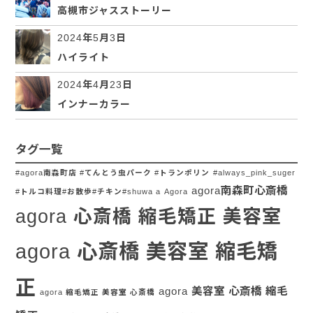
高槻市ジャスストーリー
2024年5月3日
ハイライト
2024年4月23日
インナーカラー
タグ一覧
#agora南森町店 #てんとう虫パーク #トランポリン
#always_pink_suger
agora南森町心斎橋
#トルコ料理#お散歩#チキン#shuwa a
Agora
agora 心斎橋 縮毛矯正 美容室
agora 心斎橋 美容室 縮毛矯
正
agora 美容室 心斎橋 縮毛
agora 縮毛矯正 美容室 心斎橋