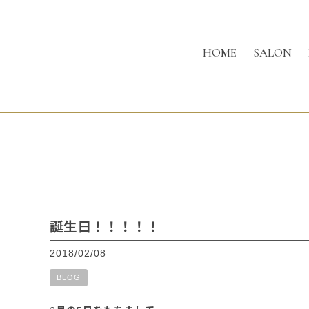
HOME
SALON
誕生日！！！！！
2018/02/08
BLOG