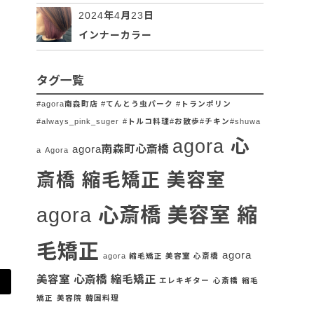
2024年4月23日
インナーカラー
タグ一覧
#agora南森町店 #てんとう虫パーク #トランポリン
#always_pink_suger
#トルコ料理#お散歩#チキン#shuwa
agora 心
agora南森町心斎橋
a
Agora
斎橋 縮毛矯正 美容室
agora 心斎橋 美容室 縮
毛矯正
agora
agora 縮毛矯正 美容室 心斎橋
美容室 心斎橋 縮毛矯正
エレキギター
心斎橋
縮毛
矯正
美容院
韓国料理