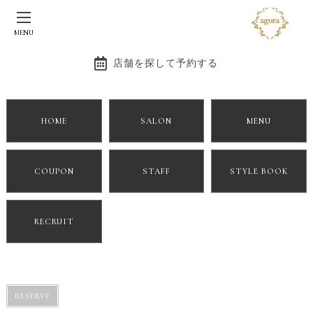
BLOG
MENU
野菜大好き！
店舗を探して予約する
2018/03/14
BLOG
HOME
SALON
MENU
ランチしてきました(^-^)
COUPON
STAFF
STYLE BOOK
サラダバー付き♪
野菜大好きな私には最高なランチ！！
RECRUIT
RESERVE