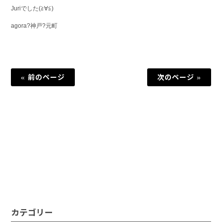
Juriでした(≧∀≦)
agora?神戸?元町
« 前のページ
次のページ »
カテゴリー