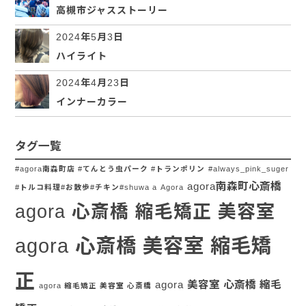
高槻市ジャスストーリー
2024年5月3日
ハイライト
2024年4月23日
インナーカラー
タグ一覧
#agora南森町店 #てんとう虫パーク #トランポリン
#always_pink_suger
agora南森町心斎橋
#トルコ料理#お散歩#チキン#shuwa a
Agora
agora 心斎橋 縮毛矯正 美容室
agora 心斎橋 美容室 縮毛矯
正
agora 美容室 心斎橋 縮毛
agora 縮毛矯正 美容室 心斎橋