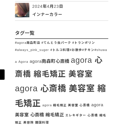
2024年4月23日
インナーカラー
タグ一覧
#agora南森町店 #てんとう虫パーク #トランポリン
#always_pink_suger
#トルコ料理#お散歩#チキン#shuwa
agora 心
agora南森町心斎橋
a
Agora
斎橋 縮毛矯正 美容室
agora 心斎橋 美容室 縮
毛矯正
agora
agora 縮毛矯正 美容室 心斎橋
美容室 心斎橋 縮毛矯正
エレキギター
心斎橋
縮毛
矯正
美容院
韓国料理