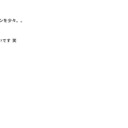
ンを少々。。
いです 笑