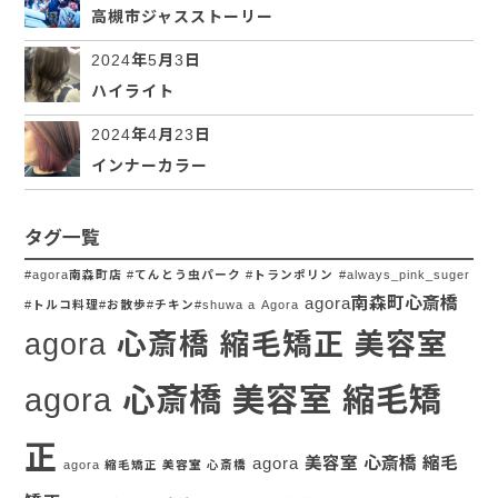
高槻市ジャスストーリー
2024年5月3日
ハイライト
2024年4月23日
インナーカラー
タグ一覧
#agora南森町店 #てんとう虫パーク #トランポリン
#always_pink_suger
agora南森町心斎橋
#トルコ料理#お散歩#チキン#shuwa a
Agora
agora 心斎橋 縮毛矯正 美容室
agora 心斎橋 美容室 縮毛矯
正
agora 美容室 心斎橋 縮毛
agora 縮毛矯正 美容室 心斎橋