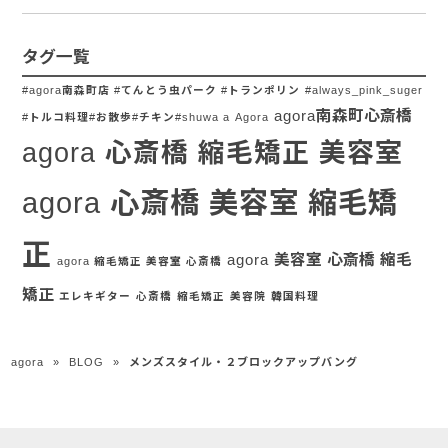
タグ一覧
#agora南森町店 #てんとう虫パーク #トランポリン
#always_pink_suger
agora南森町心斎橋
#トルコ料理#お散歩#チキン#shuwa a
Agora
agora 心斎橋 縮毛矯正 美容室
agora 心斎橋 美容室 縮毛矯
正
agora 美容室 心斎橋 縮毛
agora 縮毛矯正 美容室 心斎橋
矯正
エレキギター
心斎橋
縮毛矯正
美容院
韓国料理
agora
»
BLOG
»
メンズスタイル・２ブロックアップバング