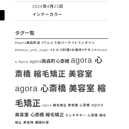
2024年4月23日
インナーカラー
タグ一覧
#agora南森町店 #てんとう虫パーク #トランポリン
#always_pink_suger
#トルコ料理#お散歩#チキン#shuwa
agora 心
agora南森町心斎橋
a
Agora
斎橋 縮毛矯正 美容室
agora 心斎橋 美容室 縮
毛矯正
agora
agora 縮毛矯正 美容室 心斎橋
美容室 心斎橋 縮毛矯正
エレキギター
心斎橋
縮毛
矯正
美容院
韓国料理