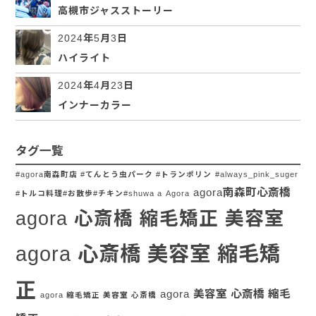
高槻市ジャスストーリー
2024年5月3日
ハイライト
2024年4月23日
インナーカラー
タグ一覧
#agora南森町店 #てんとう虫パーク #トランポリン
#always_pink_suger
agora南森町心斎橋
#トルコ料理#お散歩#チキン#shuwa a
Agora
agora 心斎橋 縮毛矯正 美容室
agora 心斎橋 美容室 縮毛矯
正
agora 美容室 心斎橋 縮毛
agora 縮毛矯正 美容室 心斎橋