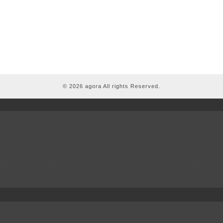
© 2026 agora All rights Reserved.
NU
COUPON
STAFF
STYLE BOO