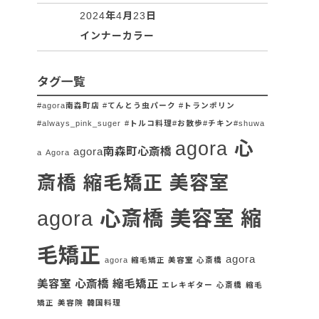
2024年4月23日
インナーカラー
タグ一覧
#agora南森町店 #てんとう虫パーク #トランポリン
#always_pink_suger
#トルコ料理#お散歩#チキン#shuwa
agora 心
agora南森町心斎橋
a
Agora
斎橋 縮毛矯正 美容室
agora 心斎橋 美容室 縮
毛矯正
agora
agora 縮毛矯正 美容室 心斎橋
美容室 心斎橋 縮毛矯正
エレキギター
心斎橋
縮毛
矯正
美容院
韓国料理