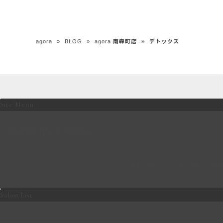
agora
»
BLOG
»
agora 南森町店
»
デトックス
Site Menu
店舗を探して予約する
HOME
SALON
ME
Salon List