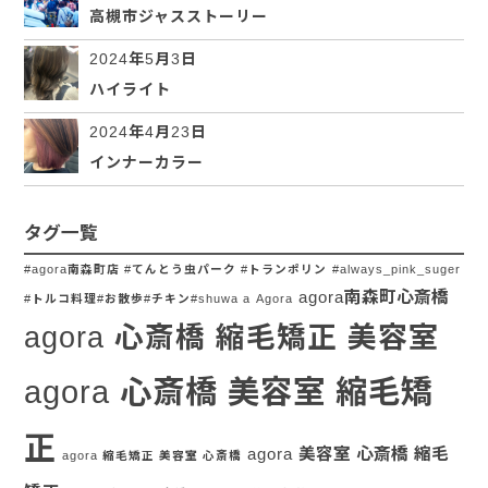
高槻市ジャスストーリー
2024年5月3日
ハイライト
2024年4月23日
インナーカラー
タグ一覧
#agora南森町店 #てんとう虫パーク #トランポリン
#always_pink_suger
agora南森町心斎橋
#トルコ料理#お散歩#チキン#shuwa a
Agora
agora 心斎橋 縮毛矯正 美容室
agora 心斎橋 美容室 縮毛矯
正
agora 美容室 心斎橋 縮毛
agora 縮毛矯正 美容室 心斎橋