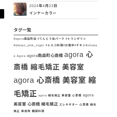
2024年4月23日
インナーカラー
タグ一覧
#agora南森町店 #てんとう虫パーク #トランポリン
#always_pink_suger
#トルコ料理#お散歩#チキン#shuwa
agora 心
agora南森町心斎橋
a
Agora
斎橋 縮毛矯正 美容室
agora 心斎橋 美容室 縮
毛矯正
agora
agora 縮毛矯正 美容室 心斎橋
美容室 心斎橋 縮毛矯正
エレキギター
心斎橋
縮毛
矯正
美容院
韓国料理