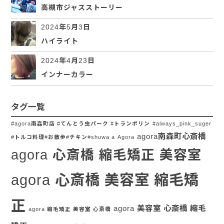
高槻市ジャスストーリー
2024年5月3日
ハイライト
2024年4月23日
インナーカラー
タグ一覧
#agora南森町店 #てんとう虫パーク #トランポリン
#always_pink_suger
agora南森町心斎橋
#トルコ料理#お散歩#チキン#shuwa a
Agora
agora 心斎橋 縮毛矯正 美容室
agora 心斎橋 美容室 縮毛矯
正
agora 美容室 心斎橋 縮毛
agora 縮毛矯正 美容室 心斎橋