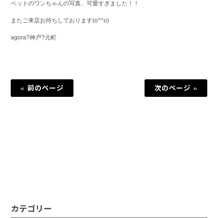
ペットのワンちゃんの写真、可愛すぎました！！
またご来店お待ちしております(o^^o)
agora?神戸?元町
« 前のページ
次のページ »
カテゴリー