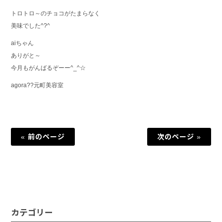
トロトロ～のチョコがたまらなく
美味でした^?^
aiちゃん
ありがと～
今月もがんばるぞーー^_^☆
agora??元町美容室
« 前のページ
次のページ »
カテゴリー