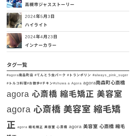
高槻市ジャスストーリー
2024年5月3日
ハイライト
2024年4月23日
インナーカラー
タグ一覧
#agora南森町店 #てんとう虫パーク #トランポリン
#always_pink_suger
agora南森町心斎橋
#トルコ料理#お散歩#チキン#shuwa a
Agora
agora 心斎橋 縮毛矯正 美容室
agora 心斎橋 美容室 縮毛矯
正
agora 美容室 心斎橋 縮毛
agora 縮毛矯正 美容室 心斎橋