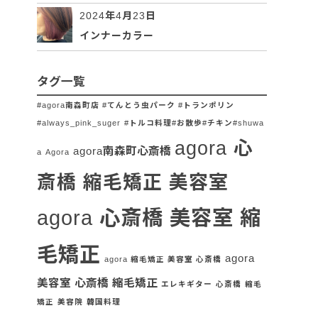
2024年4月23日
インナーカラー
タグ一覧
#agora南森町店 #てんとう虫パーク #トランポリン
#always_pink_suger
#トルコ料理#お散歩#チキン#shuwa
agora 心
agora南森町心斎橋
a
Agora
斎橋 縮毛矯正 美容室
agora 心斎橋 美容室 縮
毛矯正
agora
agora 縮毛矯正 美容室 心斎橋
美容室 心斎橋 縮毛矯正
エレキギター
心斎橋
縮毛
矯正
美容院
韓国料理