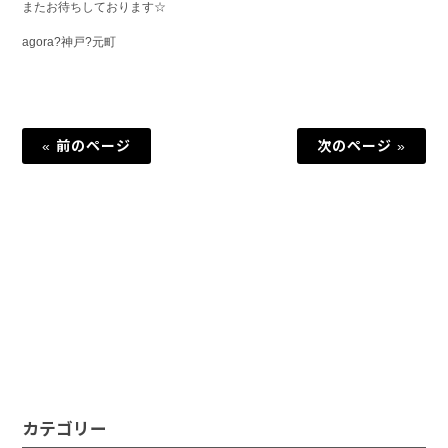
またお待ちしております☆
agora?神戸?元町
« 前のページ
次のページ »
カテゴリー