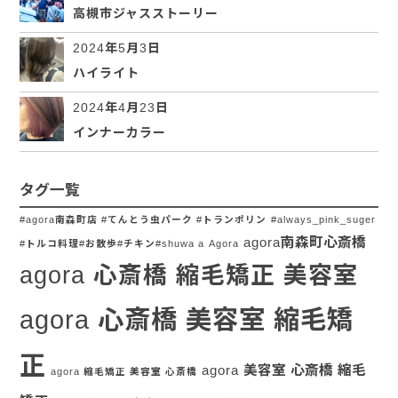
高槻市ジャスストーリー
2024年5月3日
ハイライト
2024年4月23日
インナーカラー
タグ一覧
#agora南森町店 #てんとう虫パーク #トランポリン
#always_pink_suger
agora南森町心斎橋
#トルコ料理#お散歩#チキン#shuwa a
Agora
agora 心斎橋 縮毛矯正 美容室
agora 心斎橋 美容室 縮毛矯
正
agora 美容室 心斎橋 縮毛
agora 縮毛矯正 美容室 心斎橋