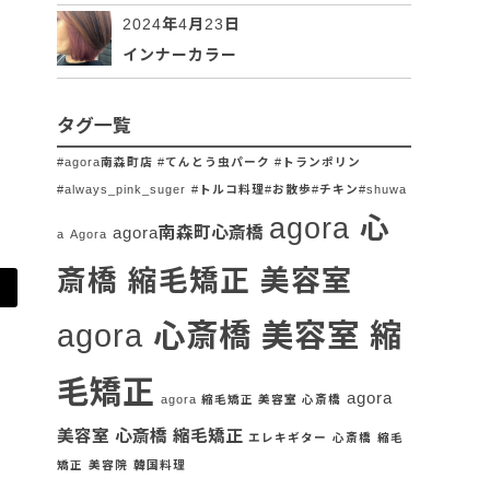
2024年4月23日
インナーカラー
タグ一覧
#agora南森町店 #てんとう虫パーク #トランポリン
#always_pink_suger
#トルコ料理#お散歩#チキン#shuwa
agora 心
agora南森町心斎橋
a
Agora
斎橋 縮毛矯正 美容室
agora 心斎橋 美容室 縮
毛矯正
agora
agora 縮毛矯正 美容室 心斎橋
美容室 心斎橋 縮毛矯正
エレキギター
心斎橋
縮毛
矯正
美容院
韓国料理