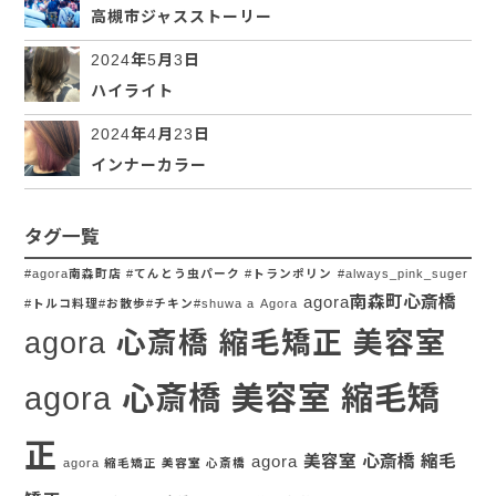
高槻市ジャスストーリー
2024年5月3日
ハイライト
2024年4月23日
インナーカラー
タグ一覧
#agora南森町店 #てんとう虫パーク #トランポリン
#always_pink_suger
agora南森町心斎橋
#トルコ料理#お散歩#チキン#shuwa a
Agora
agora 心斎橋 縮毛矯正 美容室
agora 心斎橋 美容室 縮毛矯
正
agora 美容室 心斎橋 縮毛
agora 縮毛矯正 美容室 心斎橋