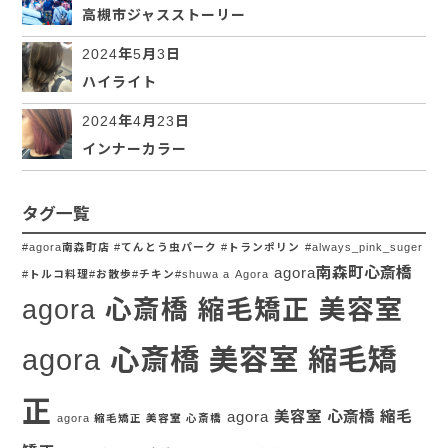
高槻市ジャスストーリー
2024年5月3日
ハイライト
2024年4月23日
インナーカラー
タグ一覧
#agora南森町店 #てんとう虫パーク #トランポリン
#always_pink_suger
agora南森町心斎橋
#トルコ料理#お散歩#チキン#shuwa a
Agora
agora 心斎橋 縮毛矯正 美容室
agora 心斎橋 美容室 縮毛矯
正
agora 美容室 心斎橋 縮毛
agora 縮毛矯正 美容室 心斎橋