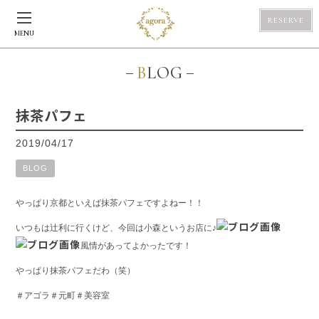
RESERVE
MENU
BLOG
抹茶パフェ
2019/04/17
BLOG
やっぱり京都といえば抹茶パフェですよねー！！
いつもは辻利に行くけど、今回は小森というお店に♪
風情があってよかったです！
やっぱり抹茶パフェだわ（笑）
＃アゴラ＃元町＃美容室