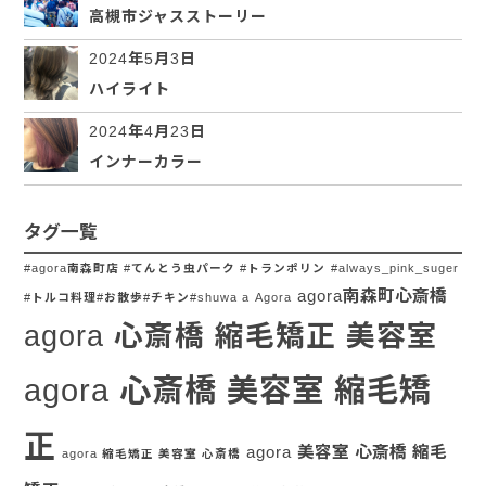
高槻市ジャスストーリー
2024年5月3日
ハイライト
2024年4月23日
インナーカラー
タグ一覧
#agora南森町店 #てんとう虫パーク #トランポリン
#always_pink_suger
agora南森町心斎橋
#トルコ料理#お散歩#チキン#shuwa a
Agora
agora 心斎橋 縮毛矯正 美容室
agora 心斎橋 美容室 縮毛矯
正
agora 美容室 心斎橋 縮毛
agora 縮毛矯正 美容室 心斎橋