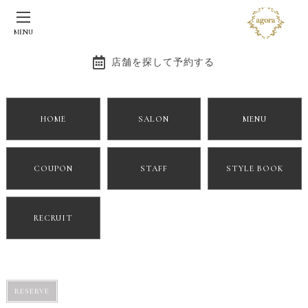
MENU
店舗を探して予約する
HOME
SALON
MENU
COUPON
STAFF
STYLE BOOK
RECRUIT
RESERVE