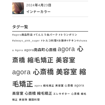
2024年4月23日
インナーカラー
タグ一覧
#agora南森町店 #てんとう虫パーク #トランポリン
#always_pink_suger
#トルコ料理#お散歩#チキン#shuwa
agora 心
agora南森町心斎橋
a
Agora
斎橋 縮毛矯正 美容室
agora 心斎橋 美容室 縮
毛矯正
agora
agora 縮毛矯正 美容室 心斎橋
美容室 心斎橋 縮毛矯正
エレキギター
心斎橋
縮毛
矯正
美容院
韓国料理