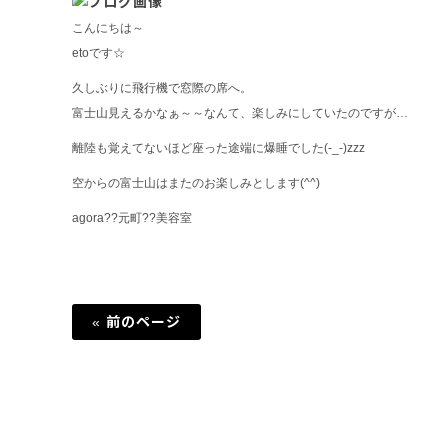
こんにちは～
etoです☆
久しぶりに飛行機で窓際の席へ。
富士山見えるかなぁ～～なんて、楽しみにしていたのですが…
離陸も覚えてないほど座った途端に爆睡でした(-_-)zzz
空からの富士山はまたのお楽しみとします(^^)
agora??元町??美容室
« 前のページ