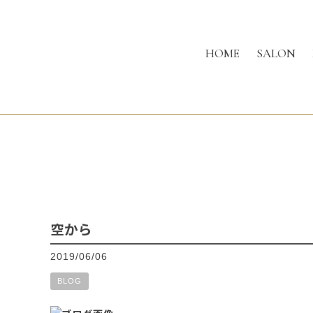
HOME
SALON
空から
2019/06/06
BLOG