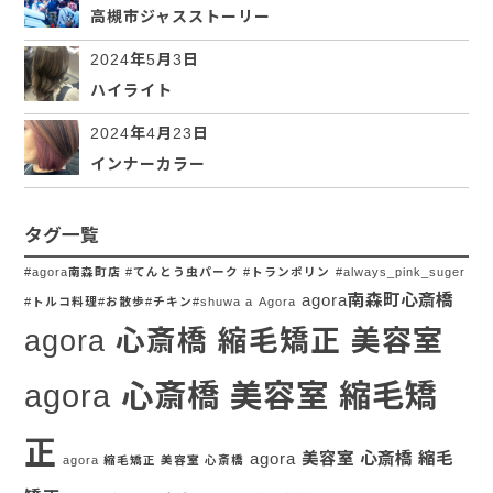
高槻市ジャスストーリー
2024年5月3日
ハイライト
2024年4月23日
インナーカラー
タグ一覧
#agora南森町店 #てんとう虫パーク #トランポリン
#always_pink_suger
agora南森町心斎橋
#トルコ料理#お散歩#チキン#shuwa a
Agora
agora 心斎橋 縮毛矯正 美容室
agora 心斎橋 美容室 縮毛矯
正
agora 美容室 心斎橋 縮毛
agora 縮毛矯正 美容室 心斎橋