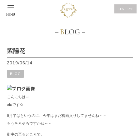
RESERVE
MENU
BLOG
紫陽花
2019/06/14
BLOG
こんにちは～
etoです☆
6月半ばというのに、今年はまだ梅雨入りしてませんね～～
もうそろそろですかね～～
街中の至るところで、