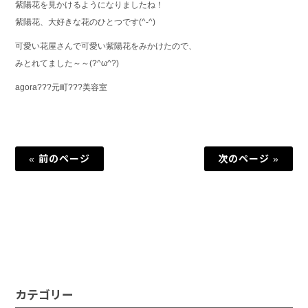
紫陽花を見かけるようになりましたね！
紫陽花、大好きな花のひとつです(^-^)
可愛い花屋さんで可愛い紫陽花をみかけたので、
みとれてました～～(?^ω^?)
agora???元町???美容室
« 前のページ
次のページ »
カテゴリー