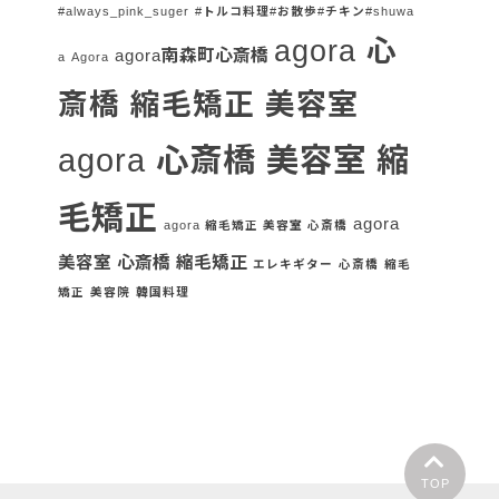
#always_pink_suger
#トルコ料理#お散歩#チキン#shuwa
agora 心
agora南森町心斎橋
a
Agora
斎橋 縮毛矯正 美容室
agora 心斎橋 美容室 縮
毛矯正
agora
agora 縮毛矯正 美容室 心斎橋
美容室 心斎橋 縮毛矯正
エレキギター
心斎橋
縮毛
矯正
美容院
韓国料理
TOP