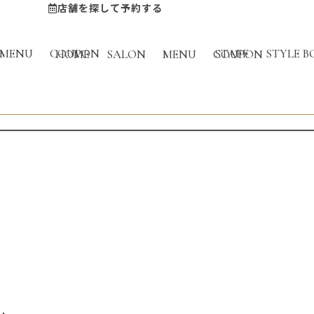
店舗を探して予約する
BLOG
MENU
COUPON
STAFF
STYLE B
HOME
SALON
MENU
COUPON