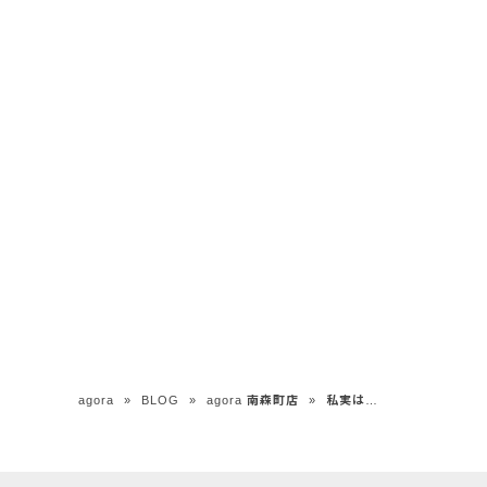
agora
»
BLOG
»
agora 南森町店
»
私実は…