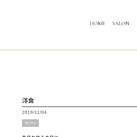
HOME
SALON
洋食
2019/11/04
BLOG