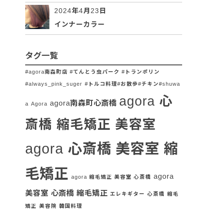
2024年4月23日
インナーカラー
タグ一覧
#agora南森町店 #てんとう虫パーク #トランポリン
#always_pink_suger
#トルコ料理#お散歩#チキン#shuwa
agora 心
agora南森町心斎橋
a
Agora
斎橋 縮毛矯正 美容室
agora 心斎橋 美容室 縮
毛矯正
agora
agora 縮毛矯正 美容室 心斎橋
美容室 心斎橋 縮毛矯正
エレキギター
心斎橋
縮毛
矯正
美容院
韓国料理