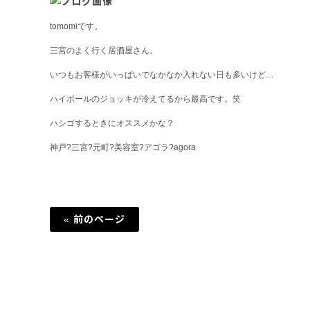
tomomiです。
三宮のよく行く居酒屋さん。
いつもお客様がいっぱいでなかなか入れない日も多いけど…
ハイボールのジョッキが冷えてるから最高です。笑
ハシゴするときにオススメかな？
神戸?三宮?元町?美容室?アゴラ?agora
« 前のページ