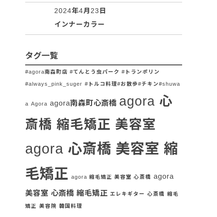
2024年4月23日
インナーカラー
タグ一覧
#agora南森町店 #てんとう虫パーク #トランポリン
#always_pink_suger
#トルコ料理#お散歩#チキン#shuwa
agora 心
agora南森町心斎橋
a
Agora
斎橋 縮毛矯正 美容室
agora 心斎橋 美容室 縮
毛矯正
agora
agora 縮毛矯正 美容室 心斎橋
美容室 心斎橋 縮毛矯正
エレキギター
心斎橋
縮毛
矯正
美容院
韓国料理