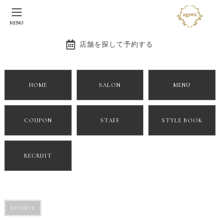
MENU
店舗を探して予約する
HOME
SALON
MENU
COUPON
STAFF
STYLE BOOK
RECRUIT
RESERVE