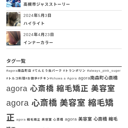
高槻市ジャスストーリー
2024年5月3日
ハイライト
2024年4月23日
インナーカラー
タグ一覧
#agora南森町店 #てんとう虫パーク #トランポリン
#always_pink_suger
agora南森町心斎橋
#トルコ料理#お散歩#チキン#shuwa a
Agora
agora 心斎橋 縮毛矯正 美容室
agora 心斎橋 美容室 縮毛矯
正
agora 美容室 心斎橋 縮毛
agora 縮毛矯正 美容室 心斎橋