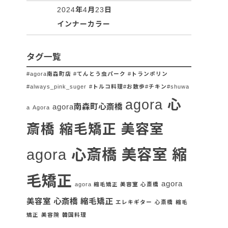
2024年4月23日
インナーカラー
タグ一覧
#agora南森町店 #てんとう虫パーク #トランポリン
#always_pink_suger
#トルコ料理#お散歩#チキン#shuwa
agora 心
agora南森町心斎橋
a
Agora
斎橋 縮毛矯正 美容室
agora 心斎橋 美容室 縮
毛矯正
agora
agora 縮毛矯正 美容室 心斎橋
美容室 心斎橋 縮毛矯正
エレキギター
心斎橋
縮毛
矯正
美容院
韓国料理