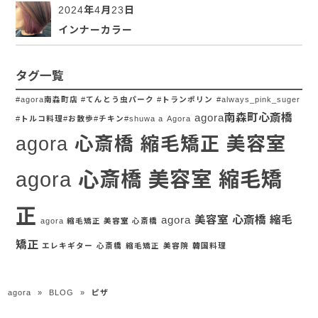
2024年4月23日
インナーカラー
タグ一覧
#agora南森町店 #てんとう虫パーク #トランポリン
#always_pink_suger
agora南森町心斎橋
#トルコ料理#お散歩#チキン#shuwa a
Agora
agora 心斎橋 縮毛矯正 美容室
agora 心斎橋 美容室 縮毛矯
正
agora 美容室 心斎橋 縮毛
agora 縮毛矯正 美容室 心斎橋
矯正
エレキギター
心斎橋
縮毛矯正
美容院
韓国料理
agora
»
BLOG
»
ピザ