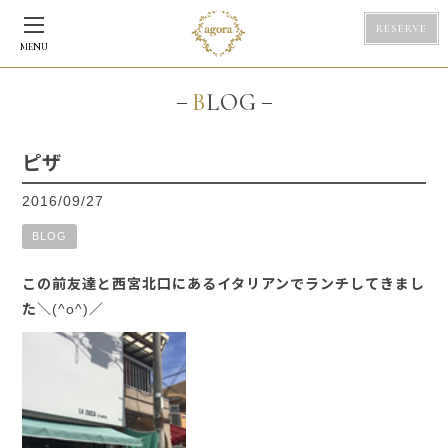
RESERVE
MENU
BLOG
ピザ
2016/09/27
BLOG
この前友達と西宮北口にあるイタリアンでランチしてきまし
た＼(^o^)／