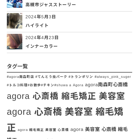
高槻市ジャスストーリー
2024年5月3日
ハイライト
2024年4月23日
インナーカラー
タグ一覧
#agora南森町店 #てんとう虫パーク #トランポリン
#always_pink_suger
agora南森町心斎橋
#トルコ料理#お散歩#チキン#shuwa a
Agora
agora 心斎橋 縮毛矯正 美容室
agora 心斎橋 美容室 縮毛矯
正
agora 美容室 心斎橋 縮毛
agora 縮毛矯正 美容室 心斎橋