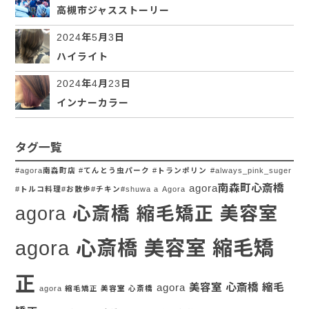
高槻市ジャスストーリー
2024年5月3日
ハイライト
2024年4月23日
インナーカラー
タグ一覧
#agora南森町店 #てんとう虫パーク #トランポリン
#always_pink_suger
agora南森町心斎橋
#トルコ料理#お散歩#チキン#shuwa a
Agora
agora 心斎橋 縮毛矯正 美容室
agora 心斎橋 美容室 縮毛矯
正
agora 美容室 心斎橋 縮毛
agora 縮毛矯正 美容室 心斎橋