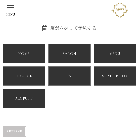
BLOG
MENU
お客様スタイル
店舗を探して予約する
2020/01/17
BLOG
HOME
SALON
MENU
こんにちは！Juriです（＾Ｏ＾）
COUPON
STAFF
STYLE BOOK
先日カラーカットをさせて頂いたお客様です！
いつもの色味をチェンジして、
バーガンディカラーにトライしてみました☆
RECRUIT
とってもお似合いでした(≧∀≦)
またのご来店お待ちしております^_^
RESERVE
agora?神戸 元町