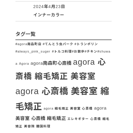
2024年4月23日
インナーカラー
タグ一覧
#agora南森町店 #てんとう虫パーク #トランポリン
#always_pink_suger
#トルコ料理#お散歩#チキン#shuwa
agora 心
agora南森町心斎橋
a
Agora
斎橋 縮毛矯正 美容室
agora 心斎橋 美容室 縮
毛矯正
agora
agora 縮毛矯正 美容室 心斎橋
美容室 心斎橋 縮毛矯正
エレキギター
心斎橋
縮毛
矯正
美容院
韓国料理