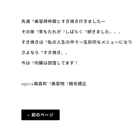
先週 ?美容師仲間とすき焼き行きましたー
その後 ?胃もたれが ?しばらく ?続きました、、、
すき焼きは ?私の人生の中で一生封印なメニューにな
さよなら ?すき焼き、、
今は ?内臓は回復してます！
agora南森町 ?美容院 ?縮毛矯正
« 前のページ